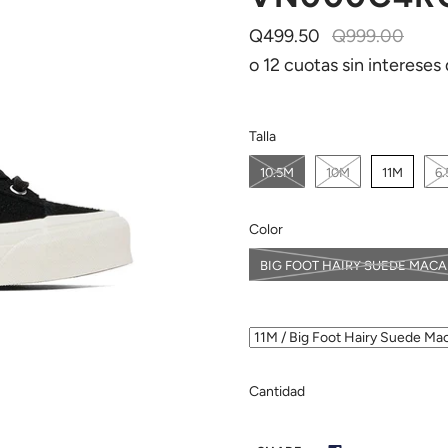
Q499.50
Q999.00
o 12 cuotas sin intereses
Talla
10.5M
10M
11M
6
Color
BIG FOOT HAIRY SUEDE MAC
Cantidad