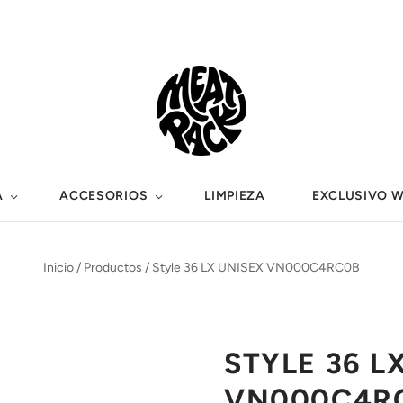
A
ACCESORIOS
LIMPIEZA
EXCLUSIVO 
Inicio
/
Productos
/
Style 36 LX UNISEX VN000C4RC0B
STYLE 36 L
VN000C4R