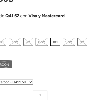
 de
Q41.62
con
Visa y Mastercard
.5M
7.5M
7M
8.5M
8M
9.5M
9M
AROON