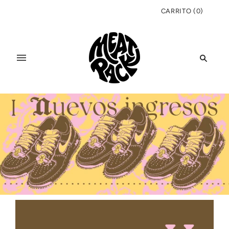
CARRITO
(
0
)