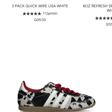
3 PACK QUICK WIPE USA WHITE
6OZ REFRESH S
WH
Basado
1 Opinión
Puntuado
Punt
en
5.0
Q39.00
5.0
1
Q12
de
de
opinión
5
5