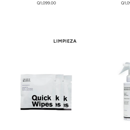
Q1,099.00
Q1,0
LIMPIEZA