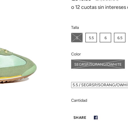
o 12 cuotas sin intereses
Talla
5
5.5
6
6.5
Color
SEGRSP/SORANG/OWHITE
Cantidad
SHARE