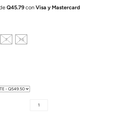
 de
Q45.79
con
Visa y Mastercard
7
7.5