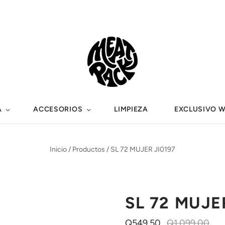
A
ACCESORIOS
LIMPIEZA
EXCLUSIVO 
Inicio
/
Productos
/
SL 72 MUJER JI0197
SL 72 MUJE
Q549.50
Q1,099.00