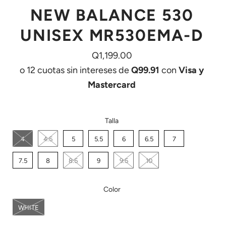
NEW BALANCE 530
UNISEX MR530EMA-D
Q1,199.00
o 12 cuotas sin intereses de
Q99.91
con
Visa y
Mastercard
Talla
4
4.5
5
5.5
6
6.5
7
7.5
8
8.5
9
9.5
10
Color
WHITE