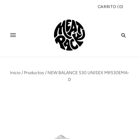
CARRITO
(
0
)
Inicio
/
Productos
/
NEW BALANCE 530 UNISEX MR530EMA-
D