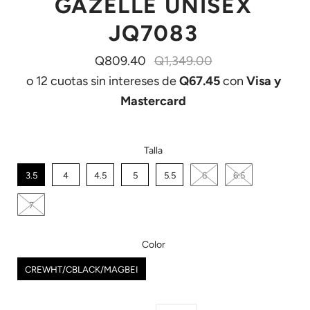
GAZELLE UNISEX
JQ7083
Q809.40
Q1,349.00
o 12 cuotas sin intereses de
Q67.45
con
Visa y
Mastercard
Talla
3.5
4
4.5
5
5.5
6
6.5
7
Color
CREWHT/CBLACK/MAGBEI