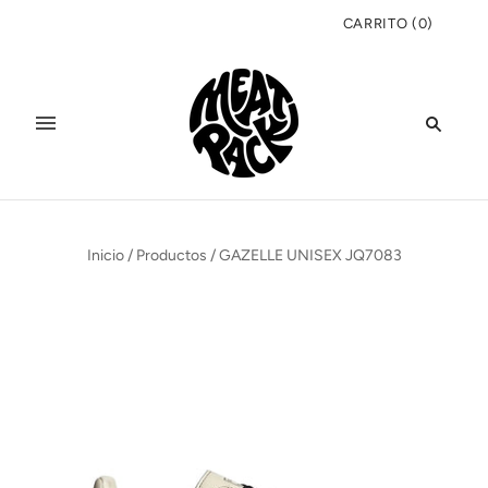
CARRITO
(
0
)
Inicio
/
Productos
/
GAZELLE UNISEX JQ7083