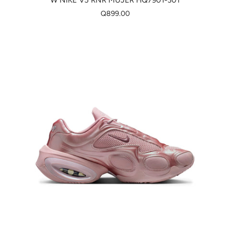
W NIKE V5 RNR MUJER HQ7901-301
Q899.00