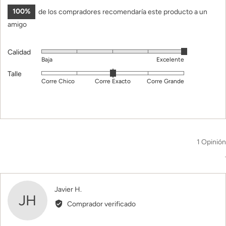
100%
de los compradores recomendaría este producto a un
amigo
Calidad
Puntuado
Baja
Excelente
5
Talle
Puntuado
de
Corre Chico
Corre Exacto
Corre Grande
0
5
en
una
escala
de
1 Opinión
menos
de
2
a
2,
Opinión
Javier H.
JH
donde
de
Comprador verificado
menos
Javier
2
H.