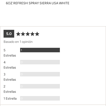
6OZ REFRESH SPRAY SIERRA USA WHITE
puntuación
out
5.0
promedio
of
Basado en 1 opinión
5
Opinión
5
1
Estrellas
Opiniones
4
0
Estrellas
Opiniones
3
0
Estrellas
Opiniones
2
0
Estrellas
Opiniones
1 Estrella
0