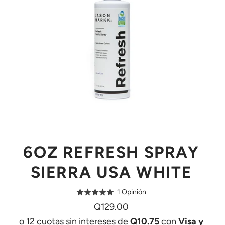
6OZ REFRESH SPRAY
SIERRA USA WHITE
Basado
1 Opinión
Puntuado
en
5.0
Q129.00
1
de
o 12 cuotas sin intereses de
Q10.75
con
Visa y
opinión