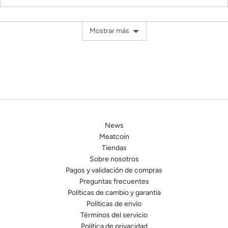
personas
per
escala
votaron
vot
de
si
no
Mostrar más
menos
de
2
a
2,
donde
menos
2
es
News
Corre
Meatcoin
Chico,
Tiendas
0
Sobre nosotros
es
Pagos y validación de compras
Corre
Preguntas frecuentes
Exacto
Políticas de cambio y garantía
y
Políticas de envío
2
Términos del servicio
es
Política de privacidad