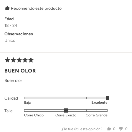
es
Recomiendo este producto
Corre
Chico,
Edad
0
18 - 24
es
Observaciones
Corre
Unico
Exacto
y
2
Tu
Puntuado
es
op
5
Corre
BUEN OLOR
se
de
Grande
ha
5
Buen olor
pu
co
Calidad
Puntuado
Baja
Excelente
5
Talle
Puntuado
de
Corre Chico
Corre Exacto
Corre Grande
0
5
en
¿Te fue útil esta opinión?
0
0
una