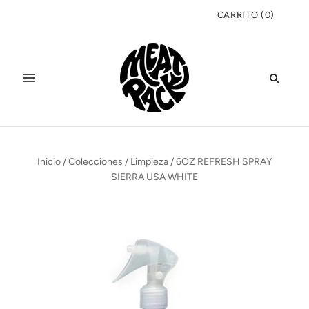
CARRITO
(
0
)
Inicio
/
Colecciones
/
Limpieza
/
6OZ REFRESH SPRAY
SIERRA USA WHITE